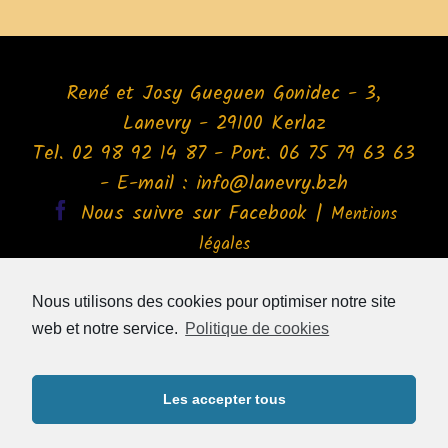
René et Josy Gueguen Gonidec - 3,
Lanevry - 29100 Kerlaz
Tel. 02 98 92 14 87 - Port. 06 75 79 63 63
- E-mail :
info@lanevry.bzh
Facebook
Nous suivre sur Facebook
|
Mentions
légales
Cet hébergement est labellisé par les Gîtes
Nous utilisons des cookies pour optimiser notre site
de France® Finistère, offrant des locations
web et notre service.
Politique de cookies
de Gites de France®, Chambres d'Hôtes
Charmance, campings Pré'Vert, Chalets
Les accepter tous
Loisirs et Gîtes de groupe. Visitez le site