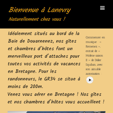
Idéalement situés au bord de la
Commencer en
Baie de Douarnenez, nos gîtes
musique : «
Kemenez »,
et chambres d’hôtes font un
extrait de «
merveilleux port d’attaches pour
Molène saison
II » de Didier
toutes vos activités de vacances
Squiban, avec
son aimable
en Bretagne. Pour les
autorisation :
randonneurs, le GR34 se situe à
moins de 200m.
Venez vous aérer en Bretagne ! Nos gîtes
et nos chambres d’hôtes vous accueillent !