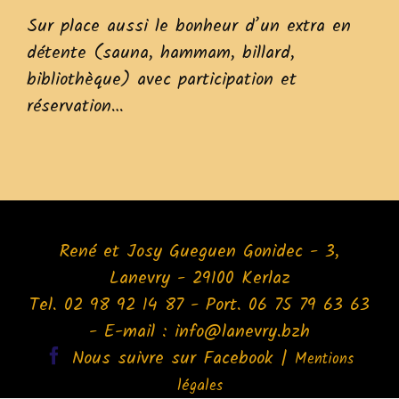
Sur place aussi le bonheur d’un extra en
détente (sauna, hammam, billard,
bibliothèque) avec participation et
réservation…
René et Josy Gueguen Gonidec - 3,
Lanevry - 29100 Kerlaz
Tel. 02 98 92 14 87 - Port. 06 75 79 63 63
- E-mail :
info@lanevry.bzh
Facebook
Nous suivre sur Facebook
|
Mentions
légales